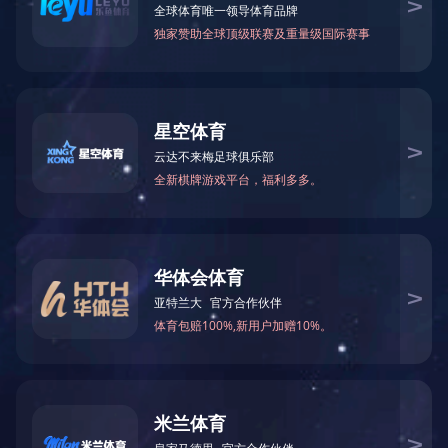
控
系
靓典系列智能开关
客控系统方案4
统
智
睿典系列智能开关
客控系统方案5
能
家
君典系列智能开关
居
系
列
凯越系列智能开关
特
色
华体在线登录官网-华体（中国） 智能开关
产
品
大板系列智能开关
摇杆系列智能开关
关注我们
华体在线登
精雕系列智能开关
录官网-华体
（中国）
70款的智能开关