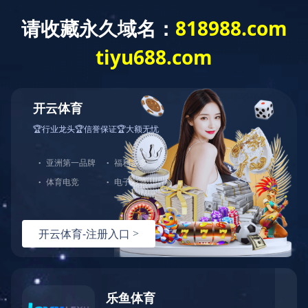
首页
产品中心
当前位置：
首页
>
产品中心
>
智能开关
>
精雕系列智能开关
新闻中心
智能开关
智
精雕系列智能开关
当前条件：
案例展示
客房门显系列
公司新闻
名典系列智能开关
能
开
关
关于我们
客控系统
行业新闻
成功案例
雅典系列智能开关
标准86门显
客
房
华体在线登录官网-华体（中国）
智能家居系列
轻典系列智能开关
标准带房号门显
客控系统方案1
门
显
特色产品
怡典系列智能开关
非标定制门显
客控系统方案2
电动窗帘
系
列
客
智典系列智能开关
客控系统方案3
无线开关插座
壁龛式插卡取电